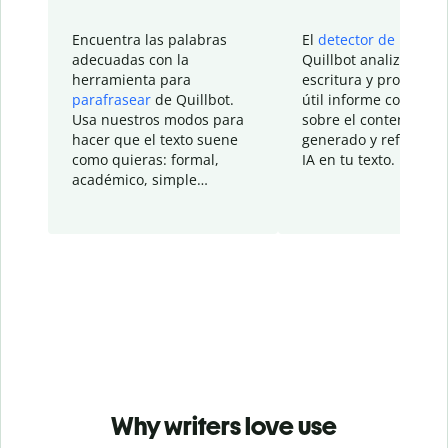
Encuentra las palabras
El
detector de IA
de
adecuadas con la
Quillbot analiza tu
herramienta para
escritura y proporcio
parafrasear
de Quillbot.
útil informe con detal
Usa nuestros modos para
sobre el contenido
hacer que el texto suene
generado y refinado p
como quieras: formal,
IA en tu texto.
académico, simple…
Why writers love use