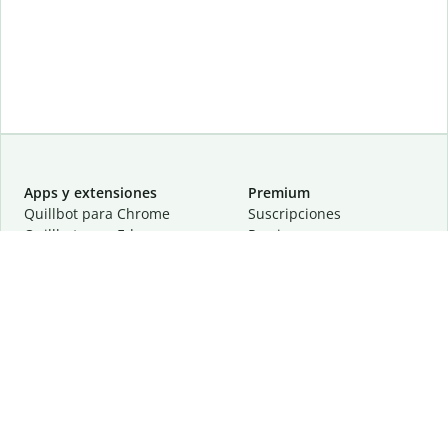
Apps y extensiones
Premium
Quillbot para Chrome
Suscripciones
Quillbot para Edge
Precios
Quillbot para Safari
Para equipos
Quillbot para Android
Afiliación
Quillbot para iOS
Solicita una demostración
Quillbot para Windows
Quillbot para macOS
Quillbot para Word
Herramientas
Empresa
Recursos de escritura
Acerca de
Corrección lingüística
Privacidad
Citas y originalidad
Empleos