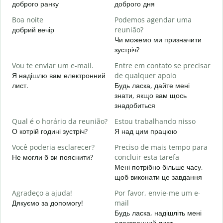
доброго ранку
доброго дня
П
Boa noite
Podemos agendar uma
добрий вечір
reunião?
М
Чи можемо ми призначити
B
зустріч?
Д
Vou te enviar um e-mail.
Entre em contato se precisar
в
Я надішлю вам електронний
de qualquer apoio
D
лист.
Будь ласка, дайте мені
Н
знати, якщо вам щось
знадобиться
S
т
Qual é o horário da reunião?
Estou trabalhando nisso
О котрій годині зустріч?
Я над цим працюю
A
д
Você poderia esclarecer?
Preciso de mais tempo para
Не могли б ви пояснити?
concluir esta tarefa
O
Мені потрібно більше часу,
p
щоб виконати це завдання
Д
г
Agradeço a ajuda!
Por favor, envie-me um e-
Дякуємо за допомогу!
mail
Будь ласка, надішліть мені
електронний лист