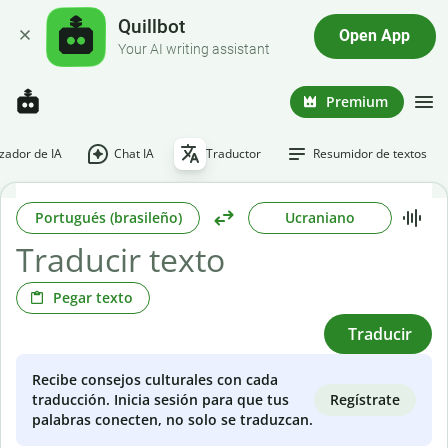
Quillbot
Open App
Your AI writing assistant
Premium
ador de IA
Chat IA
Traductor
Resumidor de textos
Portugués (brasileño)
Ucraniano
Pegar texto
Traducir
Recibe consejos culturales con cada
Regístrate
traducción. Inicia sesión para que tus
palabras conecten, no solo se traduzcan.