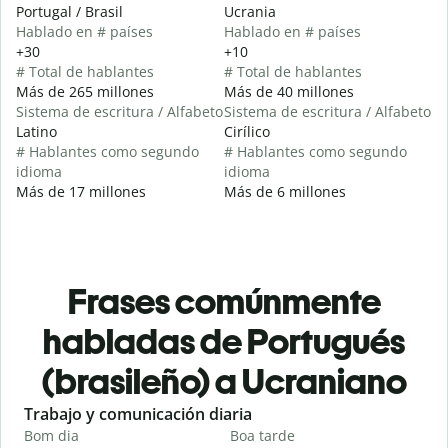
Portugal / Brasil
Ucrania
Hablado en # países
Hablado en # países
+30
+10
# Total de hablantes
# Total de hablantes
Más de 265 millones
Más de 40 millones
Sistema de escritura / Alfabeto
Sistema de escritura / Alfabeto
Latino
Cirílico
# Hablantes como segundo
# Hablantes como segundo
idioma
idioma
Más de 17 millones
Más de 6 millones
Frases comúnmente
habladas de Portugués
(brasileño) a Ucraniano
Slide 1 of 6
Trabajo y comunicación diaria
S
Bom dia
Boa tarde
O