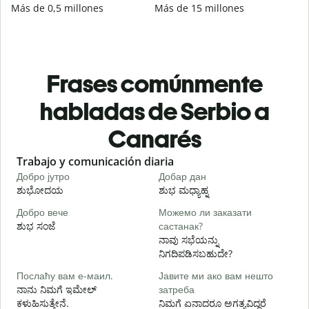
Más de 0,5 millones
Más de 15 millones
Frases comúnmente
habladas de Serbio a
Canarés
Slide 1 of 6
Trabajo y comunicación diaria
S
Добро јутро
Добар дан
З
ಶುಭೋದಯ
ಶುಭ ಮಧ್ಯಾಹ್ನ
Добро вече
Можемо ли заказати
З
ಶುಭ ಸಂಜೆ
састанак?
ನ
ನಾವು ಸಭೆಯನ್ನು
Д
ನಿಗದಿಪಡಿಸಬಹುದೇ?
Послаћу вам е-маил.
Јавите ми ако вам нешто
Н
ನಾನು ನಿಮಗೆ ಇಮೇಲ್
затреба
ನ
ಕಳುಹಿಸುತ್ತೇನೆ.
ನಿಮಗೆ ಏನಾದರೂ ಅಗತ್ಯವಿದ್ದರೆ