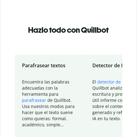
Hazlo todo con Quillbot
Parafrasear textos
Detector de IA
Encuentra las palabras
El
detector de IA
de
adecuadas con la
Quillbot analiza tu
herramienta para
escritura y proporcio
parafrasear
de Quillbot.
útil informe con detal
Usa nuestros modos para
sobre el contenido
hacer que el texto suene
generado y refinado p
como quieras: formal,
IA en tu texto.
académico, simple…