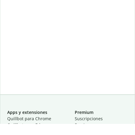
Apps y extensiones
Premium
Quillbot para Chrome
Suscripciones
Quillbot para Edge
Precios
Quillbot para Safari
Para equipos