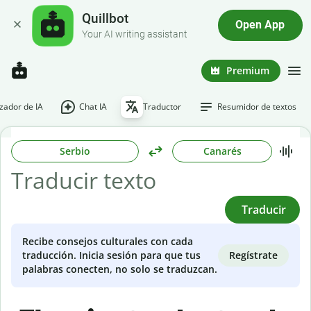
Quillbot
Open App
Your AI writing assistant
Premium
ador de IA
Chat IA
Traductor
Resumidor de textos
Serbio
Canarés
Traducir
Recibe consejos culturales con cada
Regístrate
traducción. Inicia sesión para que tus
palabras conecten, no solo se traduzcan.