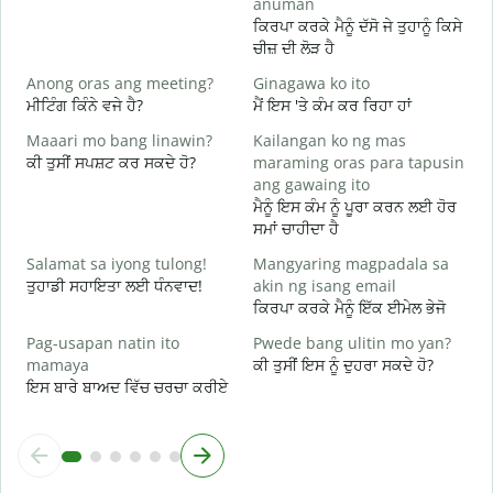
anuman
B
ਕਿਰਪਾ ਕਰਕੇ ਮੈਨੂੰ ਦੱਸੋ ਜੇ ਤੁਹਾਨੂੰ ਕਿਸੇ
ਤ
ਚੀਜ਼ ਦੀ ਲੋੜ ਹੈ
O
Anong oras ang meeting?
Ginagawa ko ito
ਹ
ਮੀਟਿੰਗ ਕਿੰਨੇ ਵਜੇ ਹੈ?
ਮੈਂ ਇਸ 'ਤੇ ਕੰਮ ਕਰ ਰਿਹਾ ਹਾਂ
Maaari mo bang linawin?
Kailangan ko ng mas
ਅ
ਕੀ ਤੁਸੀਂ ਸਪਸ਼ਟ ਕਰ ਸਕਦੇ ਹੋ?
maraming oras para tapusin
ang gawaing ito
S
ਮੈਨੂੰ ਇਸ ਕੰਮ ਨੂੰ ਪੂਰਾ ਕਰਨ ਲਈ ਹੋਰ
h
ਸਮਾਂ ਚਾਹੀਦਾ ਹੈ
ਨ
Salamat sa iyong tulong!
Mangyaring magpadala sa
ਤੁਹਾਡੀ ਸਹਾਇਤਾ ਲਈ ਧੰਨਵਾਦ!
akin ng isang email
ਕਿਰਪਾ ਕਰਕੇ ਮੈਨੂੰ ਇੱਕ ਈਮੇਲ ਭੇਜੋ
Pag-usapan natin ito
Pwede bang ulitin mo yan?
mamaya
ਕੀ ਤੁਸੀਂ ਇਸ ਨੂੰ ਦੁਹਰਾ ਸਕਦੇ ਹੋ?
ਇਸ ਬਾਰੇ ਬਾਅਦ ਵਿੱਚ ਚਰਚਾ ਕਰੀਏ