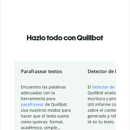
Hazlo todo con Quillbot
Parafrasear textos
Detector de IA
Encuentra las palabras
El
detector de IA
de
adecuadas con la
Quillbot analiza tu
herramienta para
escritura y proporcio
parafrasear
de Quillbot.
útil informe con detal
Usa nuestros modos para
sobre el contenido
hacer que el texto suene
generado y refinado p
como quieras: formal,
IA en tu texto.
académico, simple…