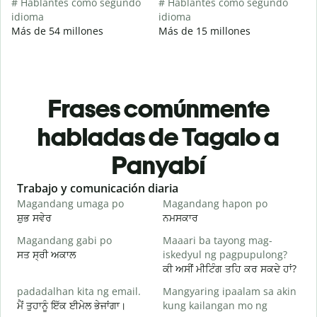
# Hablantes como segundo
# Hablantes como segundo
idioma
idioma
Más de 54 millones
Más de 15 millones
Frases comúnmente
habladas de Tagalo a
Panyabí
Slide 1 of 6
Trabajo y comunicación diaria
S
Magandang umaga po
Magandang hapon po
H
ਸ਼ੁਭ ਸਵੇਰ
ਨਮਸਕਾਰ
ਹ
Magandang gabi po
Maaari ba tayong mag-
A
ਸਤ ਸ੍ਰੀ ਅਕਾਲ
iskedyul ng pagpupulong?
ਮ
ਕੀ ਅਸੀਂ ਮੀਟਿੰਗ ਤਹਿ ਕਰ ਸਕਦੇ ਹਾਂ?
padadalhan kita ng email.
Mangyaring ipaalam sa akin
ਮੈਂ ਤੁਹਾਨੂੰ ਇੱਕ ਈਮੇਲ ਭੇਜਾਂਗਾ।
kung kailangan mo ng
ਸ