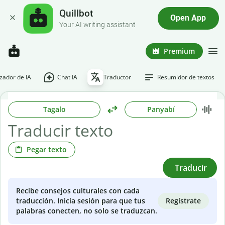
Quillbot
Open App
Your AI writing assistant
Premium
ador de IA
Chat IA
Traductor
Resumidor de textos
Tagalo
Panyabí
Pegar texto
Traducir
Recibe consejos culturales con cada
Regístrate
traducción. Inicia sesión para que tus
palabras conecten, no solo se traduzcan.