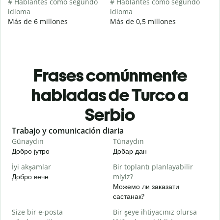
# Hablantes como segundo
# Hablantes como segundo
idioma
idioma
Más de 6 millones
Más de 0,5 millones
Frases comúnmente
habladas de Turco a
Serbio
Slide 1 of 6
Trabajo y comunicación diaria
S
Günaydın
Tünaydın
M
Добро јутро
Добар дан
З
İyi akşamlar
Bir toplantı planlayabilir
Добро вече
miyiz?
З
Можемо ли заказати
G
састанак?
Д
Size bir e-posta
Bir şeye ihtiyacınız olursa
R