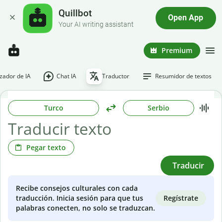
Quillbot
Open App
Your AI writing assistant
Premium
ador de IA
Chat IA
Traductor
Resumidor de textos
Turco
Serbio
Pegar texto
Traducir
Recibe consejos culturales con cada
Regístrate
traducción. Inicia sesión para que tus
palabras conecten, no solo se traduzcan.