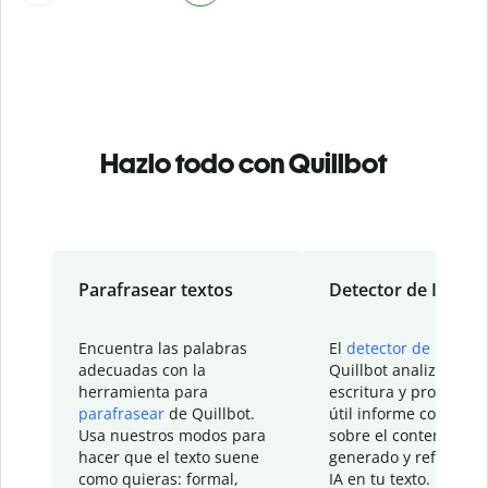
Hazlo todo con Quillbot
Parafrasear textos
Detector de IA
Encuentra las palabras
El
detector de IA
de
adecuadas con la
Quillbot analiza tu
herramienta para
escritura y proporcio
parafrasear
de Quillbot.
útil informe con detal
Usa nuestros modos para
sobre el contenido
hacer que el texto suene
generado y refinado p
como quieras: formal,
IA en tu texto.