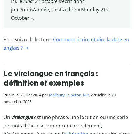
Ici, le
lundi 21 octobre
s’écrit donc
jour/mois/année, c’est-à-dire « Monday 21st
October ».
Poursuivre la lecture:
Comment écrire et dire la date en
anglais ?
Le virelangue en français :
définition et exemples
Publié le 5 juillet 2024 par
Mallaury Le peton, MA
. Actualisé le 20
novembre 2025
Un
virelangue
est une phrase, une locution ou une série
de mots difficile à prononcer correctement,
généralement à cause de l’
allitération
de sons similaires