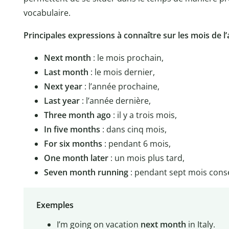
vocabulaire.
Principales expressions à connaître sur les mois de l’
Next month
: le mois prochain,
Last month
: le mois dernier,
Next year
: l’année prochaine,
Last year
: l’année dernière,
Three month ago
: il y a trois mois,
In five months
: dans cinq mois,
For six months
: pendant 6 mois,
One month later
: un mois plus tard,
Seven month running
: pendant sept mois consé
Exemples
I’m going on vacation
next month
in Italy.