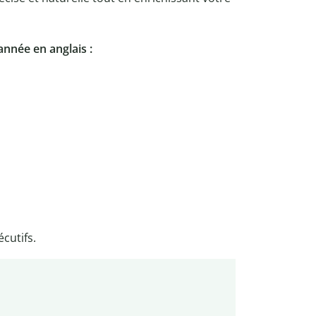
année en anglais :
cutifs.