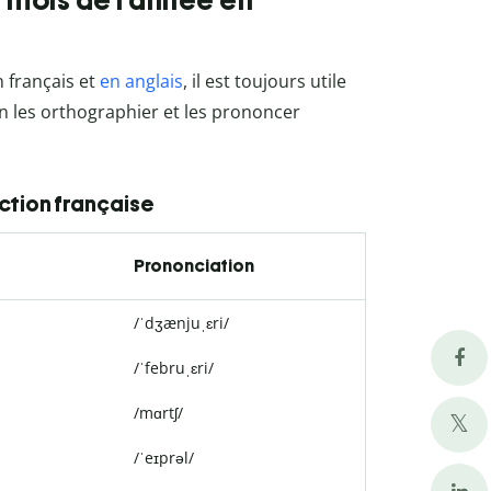
 mois de l’année en
 français et
en anglais
, il est toujours utile
en les orthographier et les prononcer
uction française
Prononciation
/ˈdʒænjuˌɛri/
/ˈfebruˌɛri/
/mɑrtʃ/
/ˈeɪprəl/