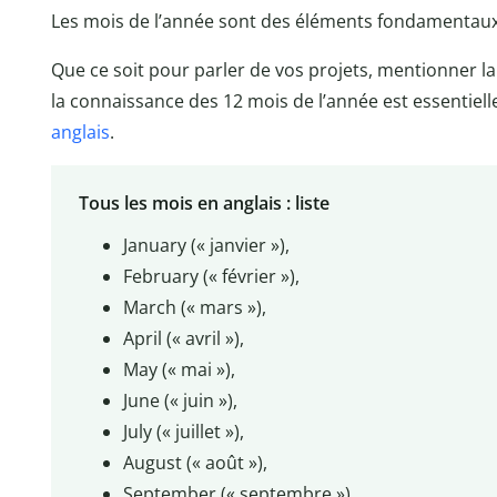
Les mois de l’année sont des éléments fondamentaux 
Que ce soit pour parler de vos projets, mentionner l
la connaissance des 12 mois de l’année est essenti
anglais
.
Tous les mois en anglais : liste
January (« janvier »),
February (« février »),
March (« mars »),
April (« avril »),
May (« mai »),
June (« juin »),
July (« juillet »),
August (« août »),
September (« septembre »),