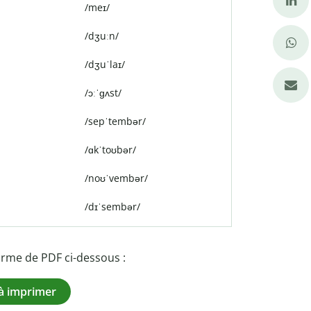
/meɪ/
/dʒuːn/
/dʒuˈlaɪ/
/ɔːˈɡʌst/
/sepˈtembər/
/ɑkˈtoʊbər/
/noʊˈvembər/
/dɪˈsembər/
rme de PDF ci-dessous :
 à imprimer