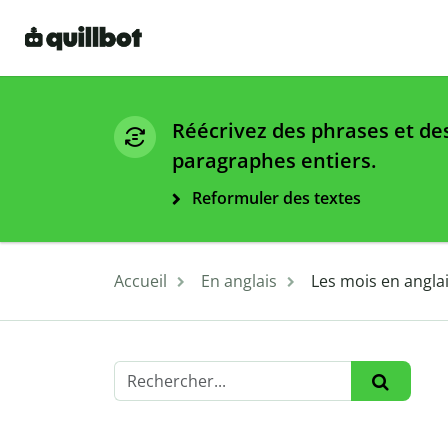
Réécrivez des phrases et de
paragraphes entiers.
Reformuler des textes
Accueil
En anglais
Les mois en anglai