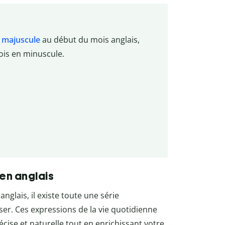
a
majuscule
au début du mois anglais,
ois en minuscule.
 en anglais
glais, il existe toute une série
ser. Ces expressions de la vie quotidienne
cise et naturelle tout en enrichissant votre