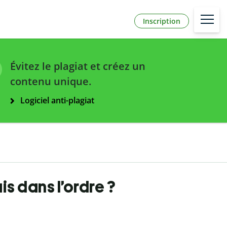
Inscription
Évitez le plagiat et créez un
contenu unique.
Logiciel anti-plagiat
is dans l’ordre ?