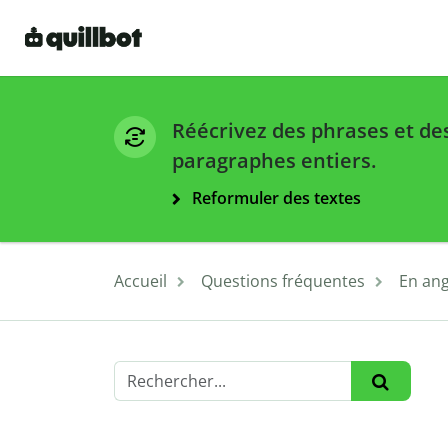
Réécrivez des phrases et de
paragraphes entiers.
Reformuler des textes
Accueil
Questions fréquentes
En ang