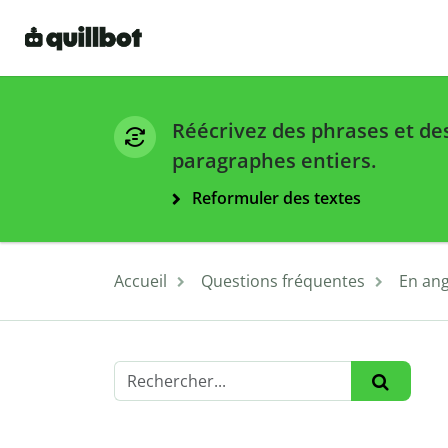
Réécrivez des phrases et de
paragraphes entiers.
Reformuler des textes
Accueil
Questions fréquentes
En ang