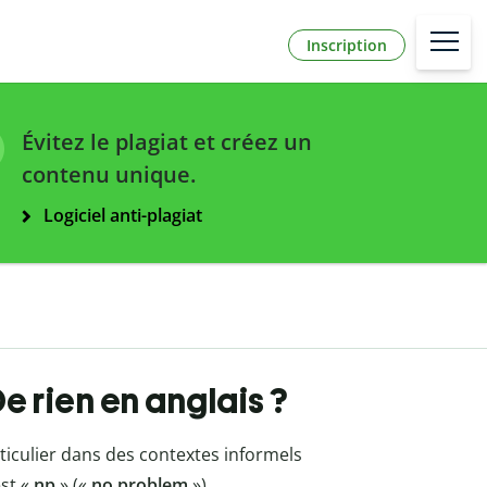
Inscription
Évitez le plagiat et créez un
contenu unique.
Logiciel anti-plagiat
De rien en anglais ?
ticulier dans des contextes informels
est «
np
» («
no problem
»).