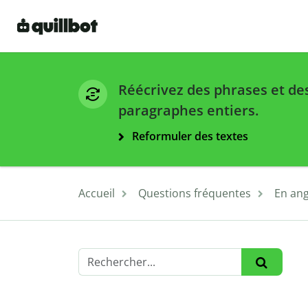
Réécrivez des phrases et de
paragraphes entiers.
Reformuler des textes
Accueil
Questions fréquentes
En ang