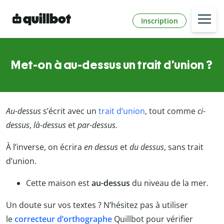
Inscription
Met-on à au-dessus un trait d’union ?
Au-dessus
s’écrit avec un
trait d’union
, tout comme
ci-
dessus
,
là-dessus
et
par-dessus.
À l’inverse, on écrira
en dessus
et
du dessus
, sans trait
d’union.
Cette maison est
au-dessus
du niveau de la mer.
Un doute sur vos textes ? N’hésitez pas à utiliser
le
correcteur d’orthographe
Quillbot
pour vérifier