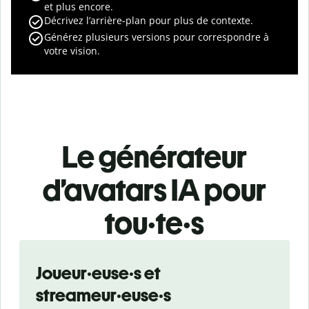
et plus encore.
Décrivez l’arrière-plan pour plus de contexte.
Générez plusieurs versions pour correspondre à
votre vision.
Le générateur
d’avatars IA pour
tou·te·s
Slide 1 of 3
Joueur·euse·s et
streameur·euse·s