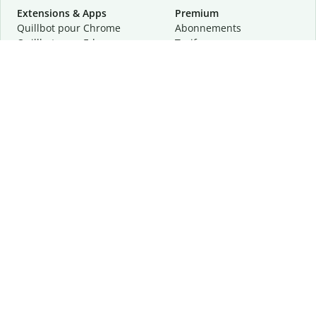
Extensions & Apps
Premium
Quillbot pour Chrome
Abonnements
Quillbot pour Edge
Tarifs
Quillbot pour Safari
Pour les entreprises
Quillbot pour Android
Affiliation
Quillbot
pour
iOS
Demander une démo
Quillbot pour Windows
Quillbot pour macOS
Quillbot pour Word
Outils
Entreprise
Outils de rédaction
À propos
Correction linguistique
Confidentialité
Citation et originalité
Carrière
Outils d'IA
Centre d'aide
Outils PDF
Contactez-nous
Outils d'image
Ressources
Autres outils
Outils PDF
Qui sommes-nous ?