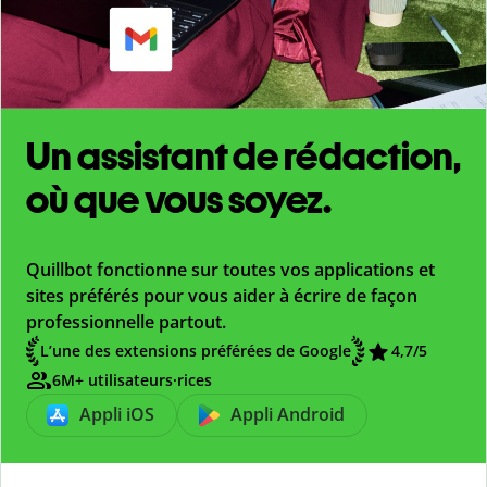
Un assistant de rédaction,
où que vous soyez.
Quillbot fonctionne sur toutes vos applications et
sites préférés pour vous aider à écrire de façon
professionnelle partout.
L’une des extensions préférées de Google
4,7
/5
6M+ utilisateurs·rices
Appli iOS
Appli Android