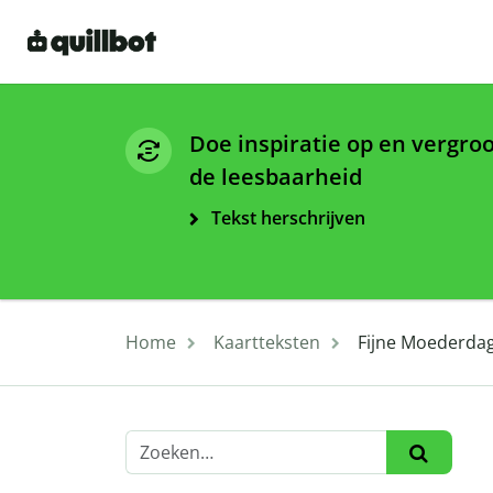
Doe inspiratie op en vergro
de leesbaarheid
Tekst herschrijven
Home
Kaartteksten
Fijne Moederdag