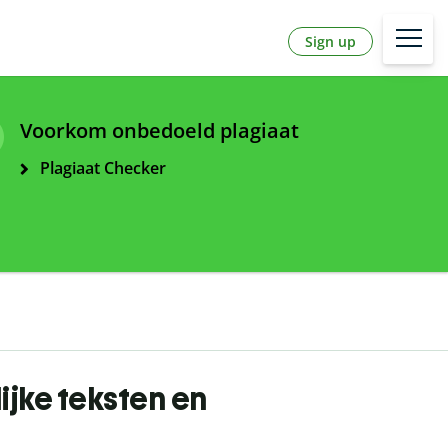
Sign up
Voorkom onbedoeld plagiaat
Plagiaat Checker
jke teksten en