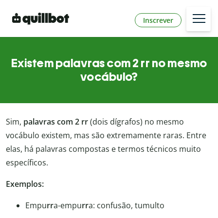
Inscrever
Existem palavras com 2 rr no mesmo
vocábulo?
Sim,
palavras com 2 rr
(dois dígrafos) no mesmo
vocábulo existem, mas são extremamente raras. Entre
elas, há palavras compostas e termos técnicos muito
específicos.
Exemplos:
Empu
rr
a-empu
rr
a: confusão, tumulto