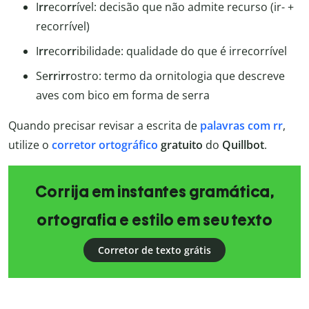
I
rr
eco
rr
ível: decisão que não admite recurso (ir- +
recorrível)
I
rr
eco
rr
ibilidade: qualidade do que é irrecorrível
Se
rr
i
rr
ostro: termo da ornitologia que descreve
aves com bico em forma de serra
Quando precisar revisar a escrita de
palavras com rr
,
utilize o
corretor ortográfico
gratuito
do
Quillbot
.
Corrija em instantes gramática,
ortografia e estilo em seu texto
Corretor de texto grátis