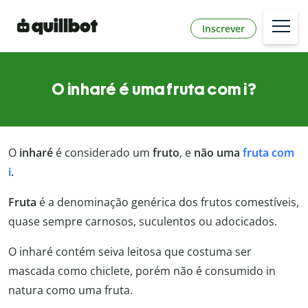
Inscrever
O inharé é uma fruta com i?
O
inharé
é considerado um
fruto
, e
não uma
fruta com
i
.
Fruta
é a denominação genérica dos frutos comestíveis,
quase sempre carnosos, suculentos ou adocicados.
O inharé contém seiva leitosa que costuma ser
mascada como chiclete, porém não é consumido in
natura como uma fruta.