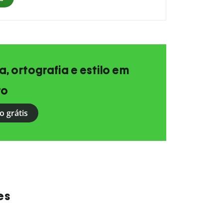
, ortografia e estilo em
to
o grátis
es