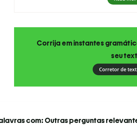
Corrija em instantes gramática
seu tex
Corretor de text
alavras com: Outras perguntas relevant