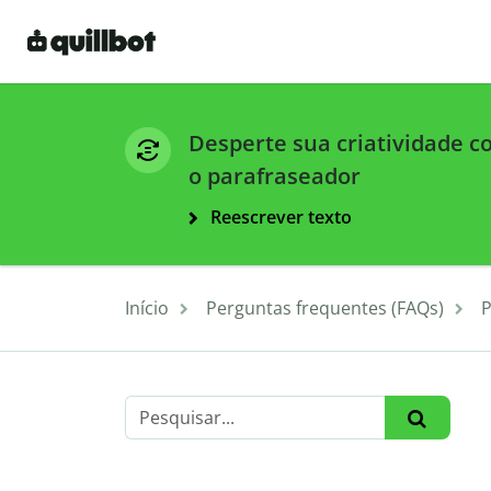
Desperte sua criatividade 
o parafraseador
Reescrever texto
Início
Perguntas frequentes (FAQs)
P