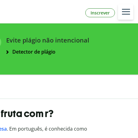
Inscrever
Evite plágio não intencional
Detector de plágio
fruta com r?
esa
. Em português, é conhecida como