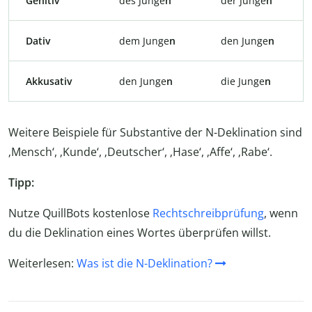
Genitiv
des Junge
n
der Junge
n
Dativ
dem Junge
n
den Junge
n
Akkusativ
den Junge
n
die Junge
n
Weitere Beispiele für Substantive der N-Deklination sind
‚Mensch‘, ‚Kunde‘, ‚Deutscher‘, ‚Hase‘, ‚Affe‘, ‚Rabe‘.
Tipp:
Nutze QuillBots kostenlose
Rechtschreibprüfung
, wenn
du die Deklination eines Wortes überprüfen willst.
Weiterlesen:
Was ist die N-Deklination?