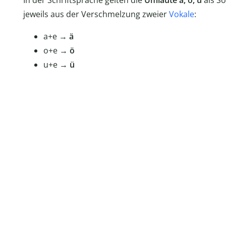
In der Schriftsprache gelten die
Umlaute ä, ö, ü
als S
jeweils aus der Verschmelzung zweier
Vokale
:
a+e →
ä
o+e →
ö
u+e →
ü