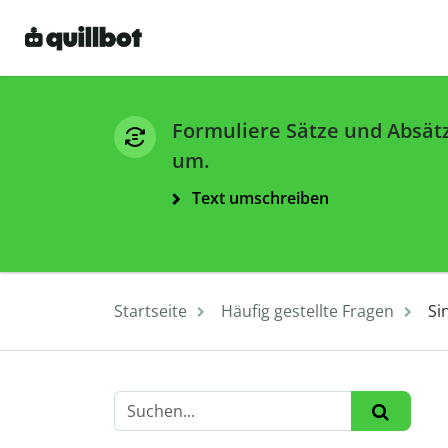
Formuliere Sätze und Absät
um.
Text umschreiben
Startseite
Häufig gestellte Fragen
Si