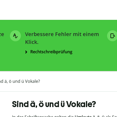
ze
Verbessere Fehler mit einem
Klick.
Rechtschreibprüfung
nd ä, ö und ü Vokale?
Sind ä, ö und ü Vokale?