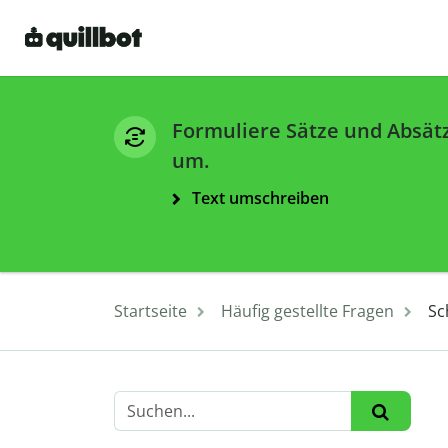
Formuliere Sätze und Absät
um.
Text umschreiben
Startseite
Häufig gestellte Fragen
Sc