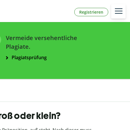
Registrieren
Vermeide versehentliche
Plagiate.
Plagiatsprüfung
roß oder klein?