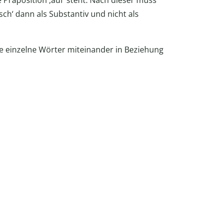
ie Präposition ‚auf‘ steht. Nach dieser muss
ch‘ dann als Substantiv und nicht als
ie einzelne Wörter miteinander in Beziehung