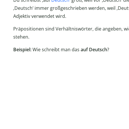
Du schreibst ‚auf
Deutsch
‘ groß, weil vor ‚Deutsch‘ d
‚Deutsch‘ immer großgeschrieben werden, weil ‚Deuts
Adjektiv verwendet wird.
Präpositionen sind Verhältniswörter, die angeben, w
stehen.
Beispiel:
Wie schreibt man das
auf Deutsch
?