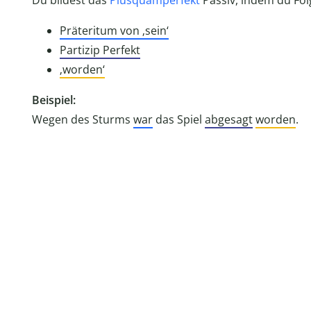
Du bildest das
Plusquamperfekt
Passiv, indem du Fol
Präteritum von ‚sein‘
Partizip Perfekt
‚worden‘
Beispiel:
Wegen des Sturms
war
das Spiel
abgesagt
worden
.