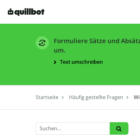
Formuliere Sätze und Absät
um.
Text umschreiben
Startseite
Häufig gestellte Fragen
Wi