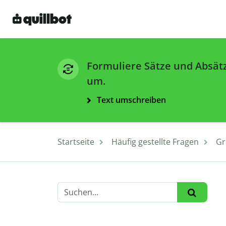
Formuliere Sätze und Absät
um.
Text umschreiben
Startseite
Häufig gestellte Fragen
Gr