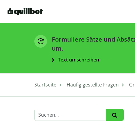
Formuliere Sätze und Absät
um.
Text umschreiben
Startseite
Häufig gestellte Fragen
Gr