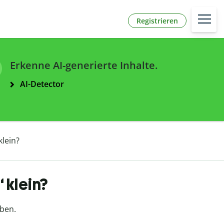
Registrieren
Erkenne AI-generierte Inhalte.
AI-Detector
lein?
 klein?
eben.