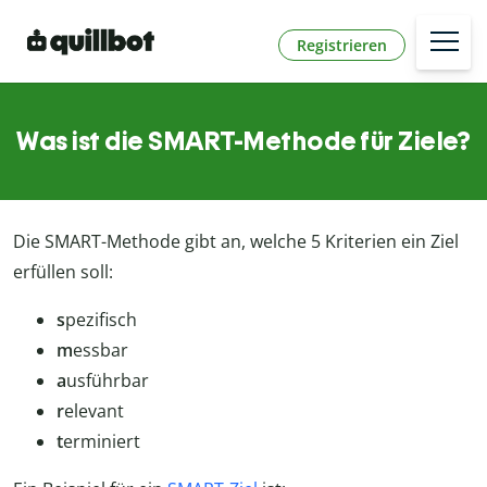
Registrieren
Was ist die SMART-Methode für Ziele?
Die SMART-Methode gibt an, welche 5 Kriterien ein Ziel
erfüllen soll:
s
pezifisch
m
essbar
a
usführbar
r
elevant
t
erminiert