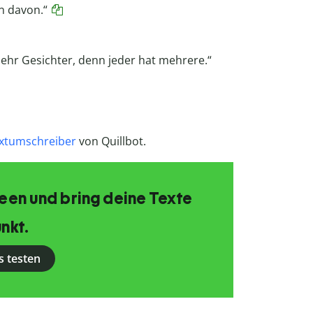
n davon.“
ehr Gesichter, denn jeder hat mehrere.“
xtumschreiber
von Quillbot.
Ideen und bring deine Texte
nkt.
s testen