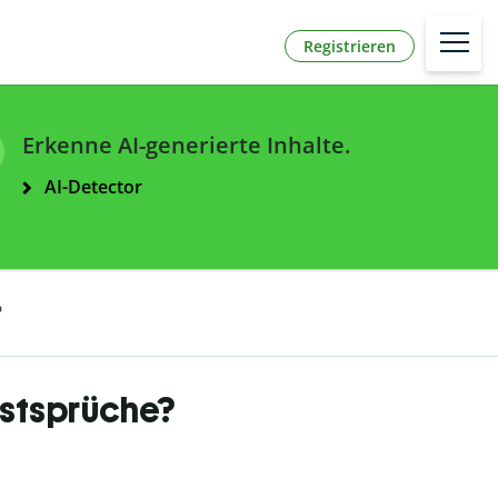
Registrieren
Erkenne AI-generierte Inhalte.
AI-Detector
?
bstsprüche?