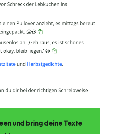
 vor Schreck der Lebkuchen ins
s einen Pullover anzieht, es mittags bereut
eingepackt. 🥶😎
ausenlos an: ‚Geh raus, es ist schönes
t okay, bleib liegen.‘ 😆
tzitate
und
Herbstgedichte
.
nn du dir bei der richtigen Schreibweise
Ideen und bring deine Texte