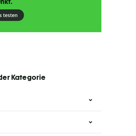
nkt.
s testen
 der Kategorie