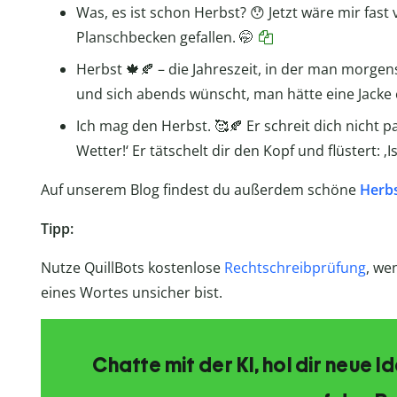
Was, es ist schon Herbst? 😯 Jetzt wäre mir fast
Planschbecken gefallen. 🤭
Herbst 🍁🍂 – die Jahreszeit, in der man morgen
und sich abends wünscht, man hätte eine Jacke 
Ich mag den Herbst. 🥰🍂 Er schreit dich nicht p
Wetter!‘ Er tätschelt dir den Kopf und flüstert: ‚Is
Auf unserem Blog findest du außerdem schöne
Herbs
Tipp:
Nutze QuillBots kostenlose
Rechtschreibprüfung
, we
eines Wortes unsicher bist.
Chatte mit der KI, hol dir neue 