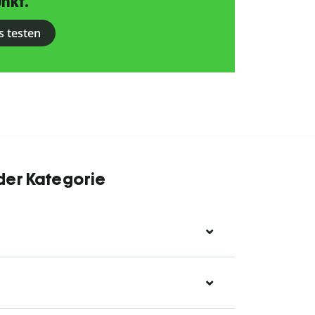
nkt.
s testen
 der Kategorie