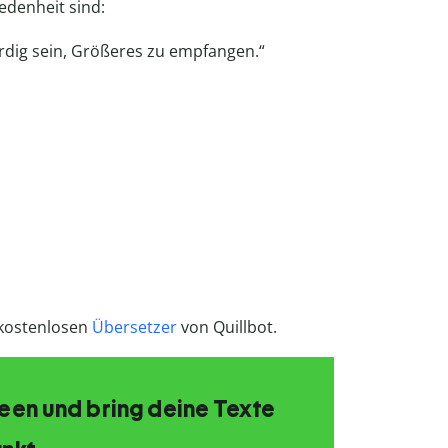
edenheit sind:
ürdig sein, Größeres zu empfangen.“
 kostenlosen
Übersetzer
von Quillbot.
Ideen und bring deine Texte