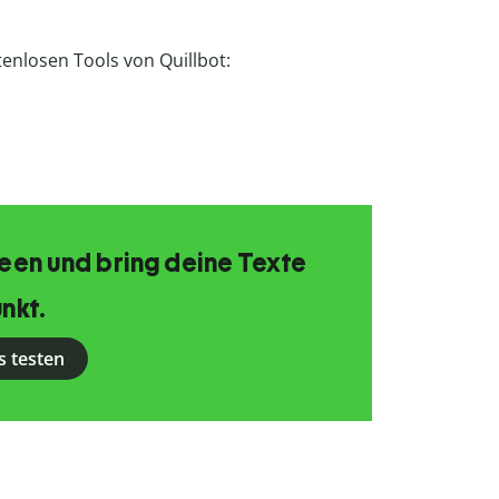
enlosen Tools von Quillbot:
Ideen und bring deine Texte
nkt.
s testen