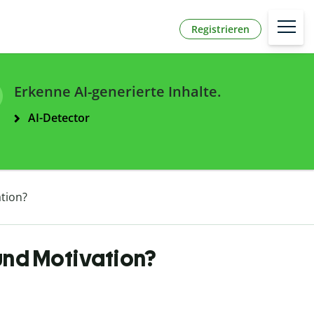
Registrieren
Erkenne AI-generierte Inhalte.
AI-Detector
ation?
 und Motivation?