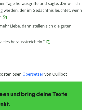
r Tage herausgriffe und sagte: ‚Dir will ich
Tag werden, der im Gedächtnis leuchtet, wenn
“
ehr Liebe, dann stellen sich die guten
vieles herausstreicheln.“
 kostenlosen
Übersetzer
von Quillbot
Ideen und bring deine Texte
nkt.