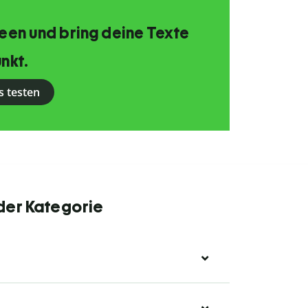
Ideen und bring deine Texte
nkt.
s testen
 der Kategorie