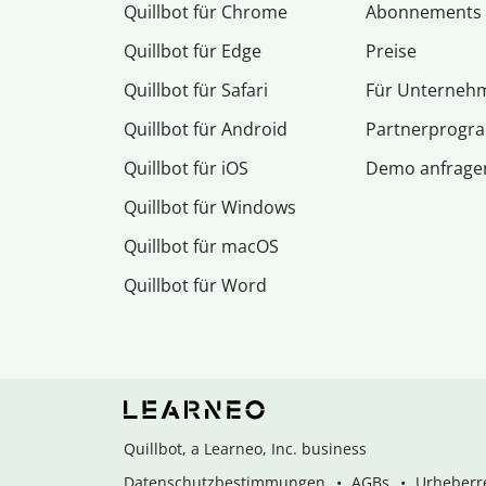
Quillbot für Chrome
Abon­ne­ments
Quillbot für Edge
Preise
Quillbot für Safari
Für Unterneh
Quillbot für Android
Partnerprog
Quillbot für iOS
Demo anfrage
Quillbot für Windows
Quillbot für macOS
Quillbot für Word
Quillbot, a Learneo, Inc. business
Datenschutzbestimmungen
AGBs
Urheberre