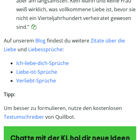
aber am langsamsten. Kein Mann und keine Frau
weiß wirklich, was vollkommene Liebe ist, bevor sie
nicht ein Vierteljahrhundert verheiratet gewesen
sind.“
Auf unserem
Blog
findest du weitere
Zitate über die
Liebe
und
Liebessprüche
:
Ich-liebe-dich-Sprüche
Liebe-ist-Sprüche
Verliebt-Sprüche
Tipp:
Um besser zu formulieren, nutze den kostenlosen
Textumschreiber
von Quillbot.
Chatte mit der KI, hol dir neue Ideen