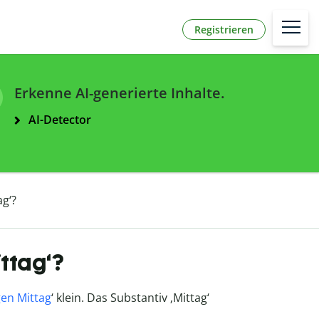
Registrieren
Erkenne AI-generierte Inhalte.
AI-Detector
g‘?
ittag‘?
en Mittag
‘ klein. Das Substantiv ‚Mittag‘