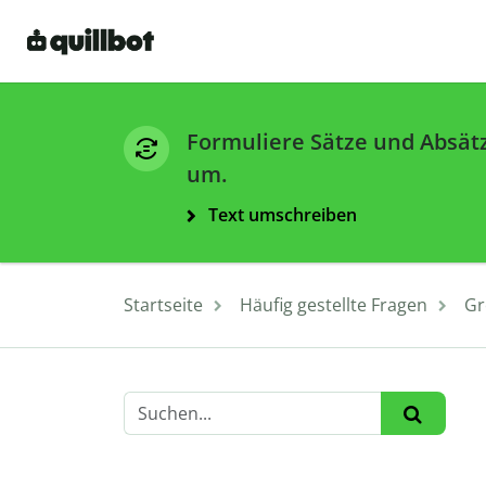
Formuliere Sätze und Absät
um.
Text umschreiben
Startseite
Häufig gestellte Fragen
Gr