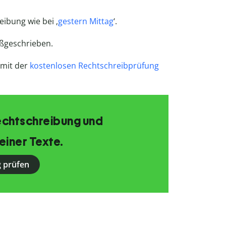
eibung wie bei ‚
gestern Mittag
‘.
oßgeschrieben.
 mit der
kostenlosen Rechtschreibprüfung
echtschreibung und
einer Texte.
 prüfen