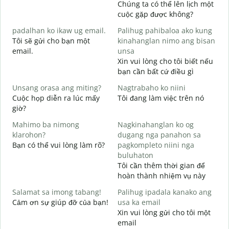
Chúng ta có thể lên lịch một
M
cuộc gặp được không?
g
padalhan ko ikaw ug email.
Palihug pahibaloa ako kung
C
Tôi sẽ gửi cho bạn một
kinahanglan nimo ang bisan
t
email.
unsa
G
Xin vui lòng cho tôi biết nếu
K
bạn cần bất cứ điều gì
O
Unsang orasa ang miting?
Nagtrabaho ko niini
C
Cuộc họp diễn ra lúc mấy
Tôi đang làm việc trên nó
giờ?
T
Mahimo ba nimong
Nagkinahanglan ko og
klarohon?
dugang nga panahon sa
Bạn có thể vui lòng làm rõ?
pagkompleto niini nga
A
buluhaton
h
Tôi cần thêm thời gian để
K
hoàn thành nhiệm vụ này
Salamat sa imong tabang!
Palihug ipadala kanako ang
Cảm ơn sự giúp đỡ của bạn!
usa ka email
Xin vui lòng gửi cho tôi một
email