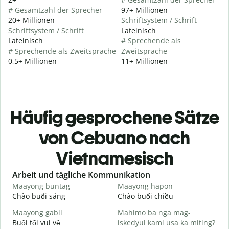
# Gesamtzahl der Sprecher
97+ Millionen
20+ Millionen
Schriftsystem / Schrift
Schriftsystem / Schrift
Lateinisch
Lateinisch
# Sprechende als
# Sprechende als Zweitsprache
Zweitsprache
0,5+ Millionen
11+ Millionen
Häufig gesprochene Sätze
von Cebuano nach
Vietnamesisch
Slide 1 of 6
Arbeit und tägliche Kommunikation
Maayong buntag
Maayong hapon
H
Chào buổi sáng
Chào buổi chiều
X
Maayong gabii
Mahimo ba nga mag-
A
Buổi tối vui vẻ
iskedyul kami usa ka miting?
T