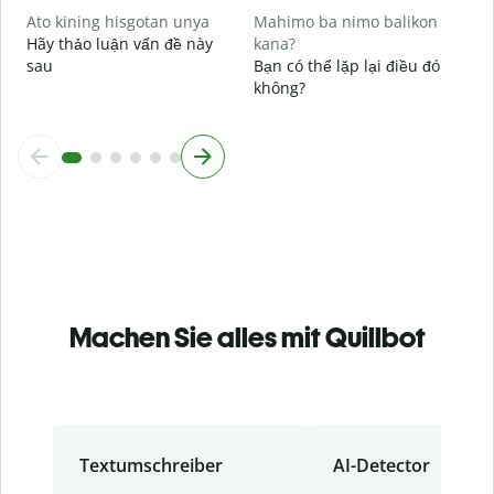
Ato kining hisgotan unya
Mahimo ba nimo balikon
Hãy thảo luận vấn đề này
kana?
sau
Bạn có thể lặp lại điều đó
không?
Machen Sie alles mit Quillbot
Textumschreiber
AI-Detector