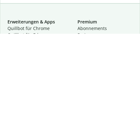
Erweiterungen & Apps
Premium
Quillbot für Chrome
Abon­ne­ments
Quillbot für Edge
Preise
Quillbot für Safari
Für Teams
Quillbot für Android
Partnerprogramm
Quillbot für iOS
Demo anfragen
Quillbot für Windows
Quillbot für macOS
Quillbot für Word
Tools
Unternehmen
Schreibhilfen
Über uns
Textkorrektur
Privatsphäre & Sicherheit
Zitieren und Originalität
Karriere
KI-Tools
Hilfe
Kontakt
Ressourcen
Folge uns