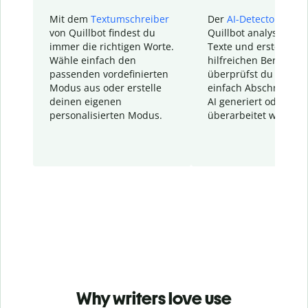
Mit dem
Textumschreiber
Der
AI-Detector
von
von Quillbot findest du
Quillbot analysiert d
immer die richtigen Worte.
Texte und erstellt ei
Wähle einfach den
hilfreichen Bericht. S
passenden vordefinierten
überprüfst du schnel
Modus aus oder erstelle
einfach Abschnitte, d
deinen eigenen
AI generiert oder
personalisierten Modus.
überarbeitet wurden.
Why writers love use