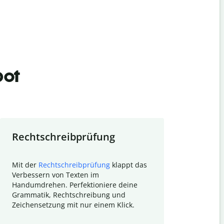
bot
Rechtschreibprüfung
Textzu
Mit der
Rechtschreibprüfung
klappt das
Mithilfe de
Verbessern von Texten im
Quillbot ka
Handumdrehen. Perfektioniere deine
Überblick ü
Grammatik, Rechtschreibung und
So wird das
Zeichensetzung mit nur einem Klick.
Forschungsa
E-Mails zum