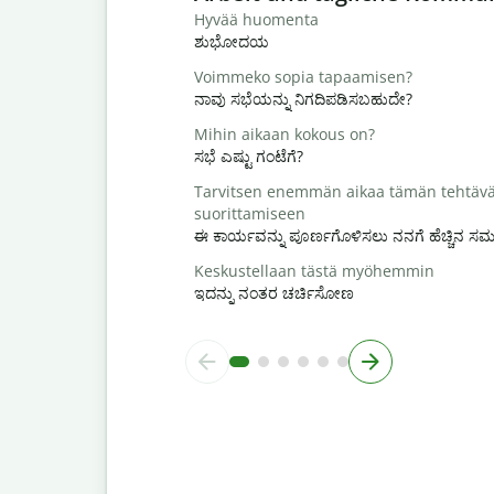
Hyvää huomenta
ಶುಭೋದಯ
Voimmeko sopia tapaamisen?
ನಾವು ಸಭೆಯನ್ನು ನಿಗದಿಪಡಿಸಬಹುದೇ?
Mihin aikaan kokous on?
ಸಭೆ ಎಷ್ಟು ಗಂಟೆಗೆ?
Tarvitsen enemmän aikaa tämän tehtäv
suorittamiseen
ಈ ಕಾರ್ಯವನ್ನು ಪೂರ್ಣಗೊಳಿಸಲು ನನಗೆ ಹೆಚ್ಚಿನ 
Keskustellaan tästä myöhemmin
ಇದನ್ನು ನಂತರ ಚರ್ಚಿಸೋಣ