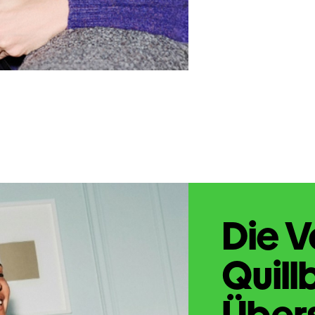
Die V
Quill
Übers