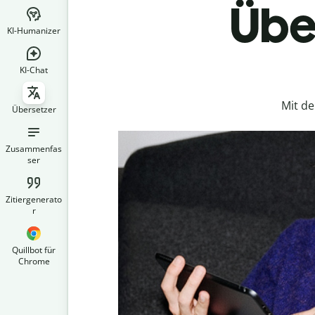
Über
KI-Humanizer
KI-Chat
Mit d
Übersetzer
Zusammenfas
ser
Zitiergenerato
r
Quillbot für
Chrome