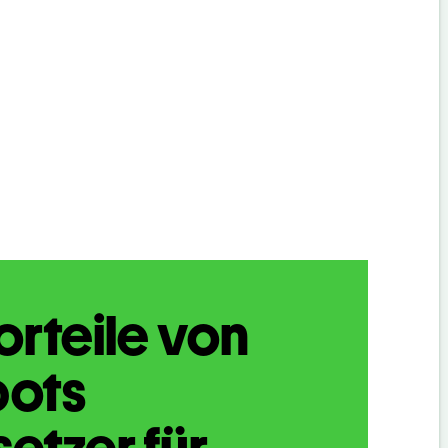
orteile von
bots
etzer für