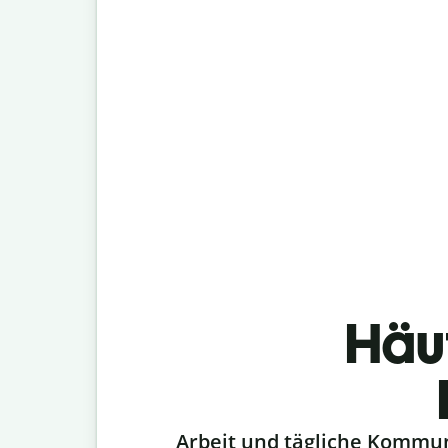
Häu
Slide 1 of 6
Arbeit und tägliche Kommu