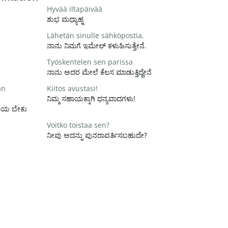
Hyvää iltapäivää
ಶುಭ ಮಧ್ಯಾಹ್ನ
Lähetän sinulle sähköpostia.
ನಾನು ನಿಮಗೆ ಇಮೇಲ್ ಕಳುಹಿಸುತ್ತೇನೆ.
Työskentelen sen parissa
ನಾನು ಅದರ ಮೇಲೆ ಕೆಲಸ ಮಾಡುತ್ತಿದ್ದೇನೆ
än
Kiitos avustasi!
ನಿಮ್ಮ ಸಹಾಯಕ್ಕಾಗಿ ಧನ್ಯವಾದಗಳು!
ಸಮಯ ಬೇಕು
Voitko toistaa sen?
ನೀವು ಅದನ್ನು ಪುನರಾವರ್ತಿಸಬಹುದೇ?