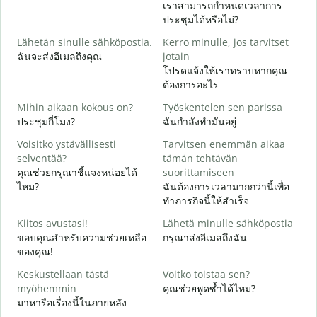
เราสามารถกำหนดเวลาการ
H
ประชุมได้หรือไม่?
i
Lähetän sinulle sähköpostia.
Kerro minulle, jos tarvitset
ส
ฉันจะส่งอีเมลถึงคุณ
jotain
T
โปรดแจ้งให้เราทราบหากคุณ
ด
ต้องการอะไร
K
Mihin aikaan kokous on?
Työskentelen sen parissa
ใ
ประชุมกี่โมง?
ฉันกำลังทำมันอยู่
H
Voisitko ystävällisesti
Tarvitsen enemmän aikaa
ล
selventää?
tämän tehtävän
คุณช่วยกรุณาชี้แจงหน่อยได้
suorittamiseen
M
ไหม?
ฉันต้องการเวลามากกว่านี้เพื่อ
โ
ทำภารกิจนี้ให้สำเร็จ
Kiitos avustasi!
Lähetä minulle sähköpostia
ขอบคุณสำหรับความช่วยเหลือ
กรุณาส่งอีเมลถึงฉัน
ของคุณ!
Keskustellaan tästä
Voitko toistaa sen?
myöhemmin
คุณช่วยพูดซ้ำได้ไหม?
มาหารือเรื่องนี้ในภายหลัง