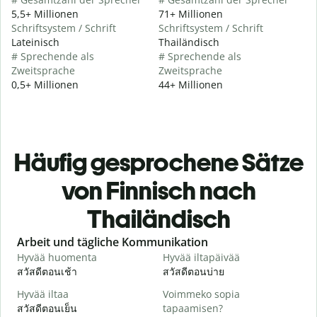
5,5+ Millionen
71+ Millionen
Schriftsystem / Schrift
Schriftsystem / Schrift
Lateinisch
Thailändisch
# Sprechende als
# Sprechende als
Zweitsprache
Zweitsprache
0,5+ Millionen
44+ Millionen
Häufig gesprochene Sätze
von Finnisch nach
Thailändisch
Slide 1 of 6
Arbeit und tägliche Kommunikation
Hyvää huomenta
Hyvää iltapäivää
H
สวัสดีตอนเช้า
สวัสดีตอนบ่าย
ส
Hyvää iltaa
Voimmeko sopia
N
สวัสดีตอนเย็น
tapaamisen?
ฉ