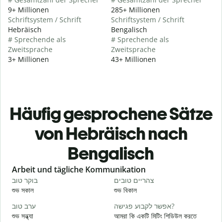
9+ Millionen
285+ Millionen
Schriftsystem / Schrift
Schriftsystem / Schrift
Hebräisch
Bengalisch
# Sprechende als
# Sprechende als
Zweitsprache
Zweitsprache
3+ Millionen
43+ Millionen
Häufig gesprochene Sätze
von Hebräisch nach
Bengalisch
Slide 1 of 6
Arbeit und tägliche Kommunikation
י
צהריים טובים
בוקר טוב
শুভ সকাল
শুভ বিকাল
হ
א
אפשר לקבוע פגישה?
ערב טוב
শুভ সন্ধ্যা
আমরা কি একটি মিটিং শিডিউল করতে
আ