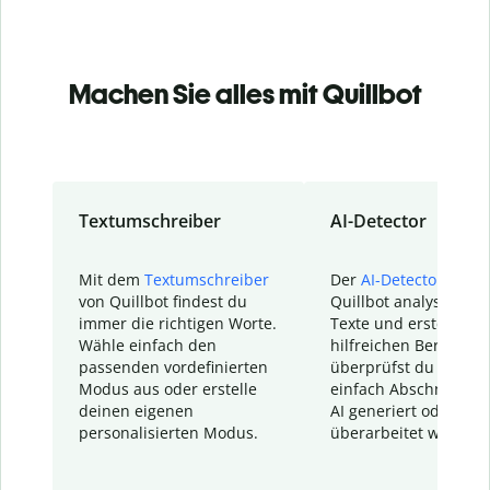
Machen Sie alles mit Quillbot
Textumschreiber
AI-Detector
Mit dem
Textumschreiber
Der
AI-Detector
von
von Quillbot findest du
Quillbot analysiert d
immer die richtigen Worte.
Texte und erstellt ei
Wähle einfach den
hilfreichen Bericht. S
passenden vordefinierten
überprüfst du schnel
Modus aus oder erstelle
einfach Abschnitte, d
deinen eigenen
AI generiert oder
personalisierten Modus.
überarbeitet wurden.