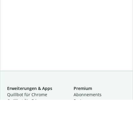
Erweiterungen & Apps
Premium
Quillbot für Chrome
Abon­ne­ments
Quillbot für Edge
Preise
Quillbot für Safari
Für Teams
Quillbot für Android
Partnerprogramm
Quillbot für iOS
Demo anfragen
Quillbot für Windows
Quillbot für macOS