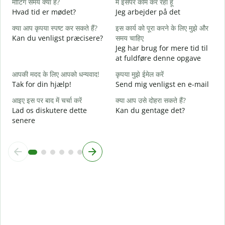
मीटिंग समय क्या है?
मैं इसपर काम कर रहा हूं
J
Hvad tid er mødet?
Jeg arbejder på det
अ
क्या आप कृपया स्पष्ट कर सकते हैं?
इस कार्य को पूरा करने के लिए मुझे और
F
Kan du venligst præcisere?
समय चाहिए
Jeg har brug for mere tid til
न
at fuldføre denne opgave
H
आपकी मदद के लिए आपको धन्यवाद!
कृपया मुझे ईमेल करें
Tak for din hjælp!
Send mig venligst en e-mail
आइए इस पर बाद में चर्चा करें
क्या आप उसे दोहरा सकते हैं?
Lad os diskutere dette
Kan du gentage det?
senere