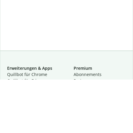
Erweiterungen & Apps
Premium
Quillbot für Chrome
Abon­ne­ments
Quillbot für Edge
Preise
Quillbot für Safari
Für Teams
Quillbot für Android
Partnerprogramm
Quillbot für iOS
Demo anfragen
Quillbot für Windows
Quillbot für macOS
Quillbot für Word
Tools
Unternehmen
Schreibhilfen
Über uns