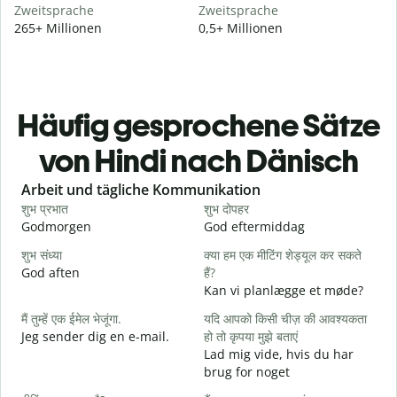
Zweitsprache
Zweitsprache
265+ Millionen
0,5+ Millionen
Häufig gesprochene Sätze
von Hindi nach Dänisch
Slide 1 of 6
Arbeit und tägliche Kommunikation
शुभ प्रभात
शुभ दोपहर
ह
Godmorgen
God eftermiddag
H
शुभ संध्या
क्या हम एक मीटिंग शेड्यूल कर सकते
म
God aften
हैं?
M
Kan vi planlægge et møde?
स
मैं तुम्हें एक ईमेल भेजूंगा.
यदि आपको किसी चीज़ की आवश्यकता
G
Jeg sender dig en e-mail.
हो तो कृपया मुझे बताएं
आ
Lad mig vide, hvis du har
D
brug for noget
हा