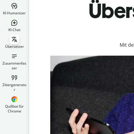
Übers
KI-Humanizer
KI-Chat
Mit d
Übersetzer
Zusammenfas
ser
Zitiergenerato
r
Quillbot für
Chrome