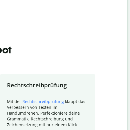
bot
Rechtschreibprüfung
Textzu
Mit der
Rechtschreibprüfung
klappt das
Mithilfe de
Verbessern von Texten im
Quillbot ka
Handumdrehen. Perfektioniere deine
Überblick ü
Grammatik, Rechtschreibung und
So wird das
Zeichensetzung mit nur einem Klick.
Forschungsa