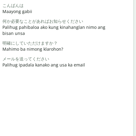
こんばんは
こんにちは 
Maayong gabii
Hello/Hi
何か必要なことがあればお知らせください
元気ですか
Palihug pahibaloa ako kung kinahanglan nimo ang
Naunsa ka
bisan unsa
どういたし
明確にしていただけますか？
Gidawat n
Mahimo ba nimong klarohon?
すみません
メールを送ってください
Pasayloa k
Palihug ipadala kanako ang usa ka email
最寄りのホ
Asa ang la