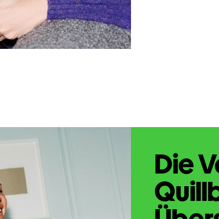
Die V
Quill
Übers