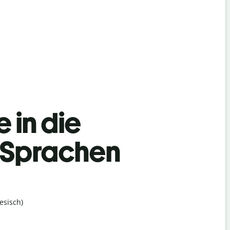
 in die
 Sprachen
esisch)