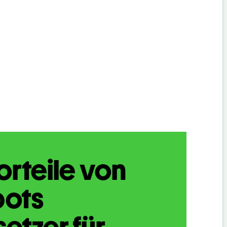
orteile von
bots
etzer für