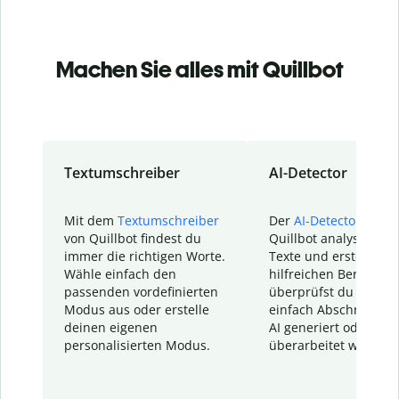
Machen Sie alles mit Quillbot
Textumschreiber
AI-Detector
Mit dem
Textumschreiber
Der
AI-Detector
von
von Quillbot findest du
Quillbot analysiert d
immer die richtigen Worte.
Texte und erstellt ei
Wähle einfach den
hilfreichen Bericht. S
passenden vordefinierten
überprüfst du schnel
Modus aus oder erstelle
einfach Abschnitte, d
deinen eigenen
AI generiert oder
personalisierten Modus.
überarbeitet wurden.