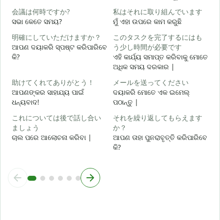
会議は何時ですか?
私はそれに取り組んでいます
ହ
ସଭା କେତେ ସମୟ?
ମୁଁ ଏହା ଉପରେ କାମ କରୁଛି
明確にしていただけますか？
このタスクを完了するにはも
ବ
ଆପଣ ଦୟାକରି ସ୍ପଷ୍ଟ କରିପାରିବେ
う少し時間が必要です
କି?
ଏହି କାର୍ଯ୍ୟ ସମାପ୍ତ କରିବାକୁ ମୋତେ
ଅଧିକ ସମୟ ଦରକାର |
ନ
助けてくれてありがとう！
メールを送ってください
ଆପଣଙ୍କର ସାହାଯ୍ୟ ପାଇଁ
ଦୟାକରି ମୋତେ ଏକ ଇମେଲ୍
ଧନ୍ୟବାଦ!
ପଠାନ୍ତୁ |
これについては後で話し合い
それを繰り返してもらえます
ましょう
か？
ଚାଲ ପରେ ଆଲୋଚନା କରିବା |
ଆପଣ ତାହା ପୁନରାବୃତ୍ତି କରିପାରିବେ
କି?