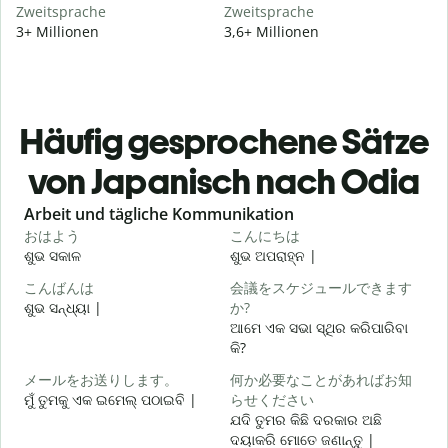
Zweitsprache
Zweitsprache
3+ Millionen
3,6+ Millionen
Häufig gesprochene Sätze
von Japanisch nach Odia
Slide 1 of 6
Arbeit und tägliche Kommunikation
おはよう
こんにちは
ଶୁଭ ସକାଳ
ଶୁଭ ଅପରାହ୍ନ |
ନ
こんばんは
会議をスケジュールできます
ଶୁଭ ସନ୍ଧ୍ୟା |
か?
ମ
ଆମେ ଏକ ସଭା ସ୍ଥିର କରିପାରିବା
କି?
メールをお送りします。
何か必要なことがあればお知
ଶ
ମୁଁ ତୁମକୁ ଏକ ଇମେଲ୍ ପଠାଇବି |
らせください
ଯଦି ତୁମର କିଛି ଦରକାର ଅଛି
ଦୟାକରି ମୋତେ ଜଣାନ୍ତୁ |