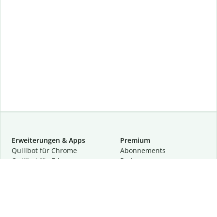
Erweiterungen & Apps
Premium
Quillbot für Chrome
Abon­ne­ments
Quillbot für Edge
Preise
Quillbot für Safari
Für Teams
Quillbot für Android
Partnerprogramm
Quillbot für iOS
Demo anfragen
Quillbot für Windows
Quillbot für macOS