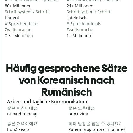
80+ Millionen
24+ Millionen
Schriftsystem / Schrift
Schriftsystem / Schrift
Hangul
Lateinisch
# Sprechende als
# Sprechende als
Zweitsprache
Zweitsprache
0,5+ Millionen
1+ Millionen
Häufig gesprochene Sätze
von Koreanisch nach
Rumänisch
Slide 1 of 6
Arbeit und tägliche Kommunikation
좋은 아침이에요
좋은 오후에요
Bună dimineaţa
Bună ziua
S
좋은 저녁이에요
회의 일정을 잡을 수 있나요?
Bună seara
Putem programa o întâlnire?
N