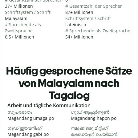
37+ Millionen
# Gesamtzahl der Sprecher
Schriftsystem / Schrift
87+ Millionen
Malayalam
Schriftsystem / Schrift
# Sprechende als
Lateinisch
Zweitsprache
# Sprechende als Zweitsprache
0,5+ Millionen
54+ Millionen
Häufig gesprochene Sätze
von Malayalam nach
Tagalog
Slide 1 of 6
Arbeit und tägliche Kommunikation
സുപ്രഭാതം
ഗുഡ് ആഫ്റ്റർനൂൺ
Magandang umaga po
Magandang hapon po
H
ഗുഡ് ഈവനിംഗ്
നമുക്ക് ഒരു മീറ്റിംഗ്
എ
Magandang gabi po
ഷെഡ്യൂൾ ചെയ്യാൻ
A