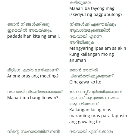
കഴിയുമോ?
Maaari ba tayong mag-
iskedyul ng pagpupulong?
ഞാൻ നിങ്ങൾക്ക് ഒരു
നിങ്ങൾക്ക് എന്തെങ്കിലും
ഇമെയിൽ അയയ്ക്കും.
ആവശ്യമുണ്ടെങ്കിൽ
ന
padadalhan kita ng email.
ദയവായി എന്നെ
B
അറിയിക്കുക
Mangyaring ipaalam sa akin
kung kailangan mo ng
O
anuman
വ
മീറ്റിംഗ് എത്ര മണിക്കാണ്?
ഞാൻ അതിൽ
Anong oras ang meeting?
പ്രവർത്തിക്കുകയാണ്
Ginagawa ko ito
ദയവായി വ്യക്തമാക്കാമോ?
ഈ ടാസ്ക് പൂർത്തിയാക്കാൻ
ഹ
Maaari mo bang linawin?
എനിക്ക് കൂടുതൽ സമയം
S
ആവശ്യമാണ്
h
Kailangan ko ng mas
maraming oras para tapusin
ang gawaing ito
നിന്റെ സഹായത്തിന് നന്ദി!
ദയവായി എനിക്കൊരു