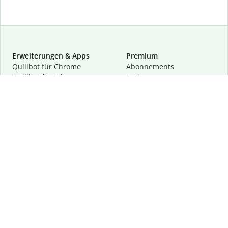
Erweiterungen & Apps
Premium
Quillbot für Chrome
Abon­ne­ments
Quillbot für Edge
Preise
Quillbot für Safari
Für Teams
Quillbot für Android
Partnerprogramm
Quillbot für iOS
Demo anfragen
Quillbot für Windows
Quillbot für macOS
Quillbot für Word
Tools
Unternehmen
Schreibhilfen
Über uns
Textkorrektur
Privatsphäre & Sicherheit
Zitieren und Originalität
Karriere
KI-Tools
Hilfe
Kontakt
Ressourcen