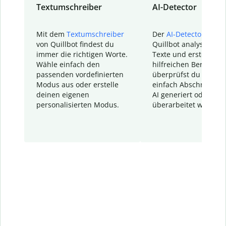
Textumschreiber
AI-Detector
Mit dem
Textumschreiber
Der
AI-Detector
von
von Quillbot findest du
Quillbot analysiert d
immer die richtigen Worte.
Texte und erstellt ei
Wähle einfach den
hilfreichen Bericht. S
passenden vordefinierten
überprüfst du schnel
Modus aus oder erstelle
einfach Abschnitte, d
deinen eigenen
AI generiert oder
personalisierten Modus.
überarbeitet wurden.