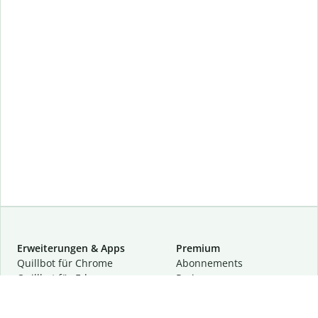
Erweiterungen & Apps
Premium
Quillbot für Chrome
Abon­ne­ments
Quillbot für Edge
Preise
Quillbot für Safari
Für Teams
Quillbot für Android
Partnerprogramm