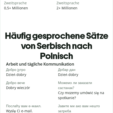
Zweitsprache
Zweitsprache
0,5+ Millionen
2+ Millionen
Häufig gesprochene Sätze
von Serbisch nach
Polnisch
Slide 1 of 6
Arbeit und tägliche Kommunikation
Добро јутро
Добар дан
З
Dzień dobry
Dzień dobry
C
Добро вече
Можемо ли заказати
З
Dobry wieczór
састанак?
N
Czy możemy umówić się na
Д
spotkanie?
D
Послаћу вам е-маил.
Јавите ми ако вам нешто
Н
Wyślę Ci e-mail.
затреба