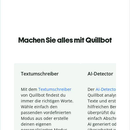
Machen Sie alles mit Quillbot
Textumschreiber
AI-Detector
Mit dem
Textumschreiber
Der
AI-Detector
von
von Quillbot findest du
Quillbot analysiert d
immer die richtigen Worte.
Texte und erstellt ei
Wähle einfach den
hilfreichen Bericht. S
passenden vordefinierten
überprüfst du schnel
Modus aus oder erstelle
einfach Abschnitte, d
deinen eigenen
AI generiert oder
personalisierten Modus.
überarbeitet wurden.