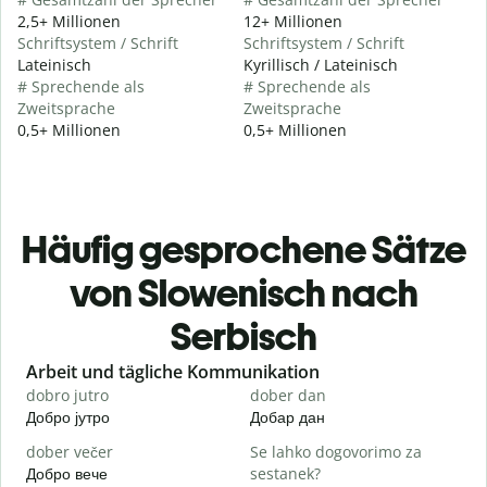
2,5+ Millionen
12+ Millionen
Schriftsystem / Schrift
Schriftsystem / Schrift
Lateinisch
Kyrillisch / Lateinisch
# Sprechende als
# Sprechende als
Zweitsprache
Zweitsprache
0,5+ Millionen
0,5+ Millionen
Häufig gesprochene Sätze
von Slowenisch nach
Serbisch
Slide 1 of 6
Arbeit und tägliche Kommunikation
dobro jutro
dober dan
Ž
Добро јутро
Добар дан
З
dober večer
Se lahko dogovorimo za
m
Добро вече
sestanek?
З