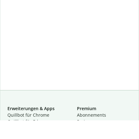
Erweiterungen & Apps
Premium
Quillbot für Chrome
Abon­ne­ments
Quillbot für Edge
Preise
Quillbot für Safari
Für Teams
Quillbot für Android
Partnerprogramm