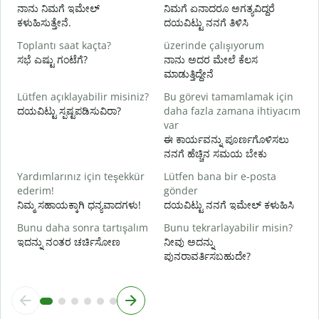
ನ
ನಾನು ನಿಮಗೆ ಇಮೇಲ್
ನಿಮಗೆ ಏನಾದರೂ ಅಗತ್ಯವಿದ್ದರೆ
ಕಳುಹಿಸುತ್ತೇನೆ.
ದಯವಿಟ್ಟು ನನಗೆ ತಿಳಿಸಿ
E
ಹ
Toplantı saat kaçta?
üzerinde çalışıyorum
ಸಭೆ ಎಷ್ಟು ಗಂಟೆಗೆ?
ನಾನು ಅದರ ಮೇಲೆ ಕೆಲಸ
G
ಮಾಡುತ್ತಿದ್ದೇನೆ
Lütfen açıklayabilir misiniz?
Bu görevi tamamlamak için
ದಯವಿಟ್ಟು ಸ್ಪಷ್ಟಪಡಿಸುವಿರಾ?
daha fazla zamana ihtiyacım
E
var
ಹ
ಈ ಕಾರ್ಯವನ್ನು ಪೂರ್ಣಗೊಳಿಸಲು
ನನಗೆ ಹೆಚ್ಚಿನ ಸಮಯ ಬೇಕು
Yardımlarınız için teşekkür
Lütfen bana bir e-posta
ederim!
gönder
ನಿಮ್ಮ ಸಹಾಯಕ್ಕಾಗಿ ಧನ್ಯವಾದಗಳು!
ದಯವಿಟ್ಟು ನನಗೆ ಇಮೇಲ್ ಕಳುಹಿಸಿ
Bunu daha sonra tartışalım
Bunu tekrarlayabilir misin?
ಇದನ್ನು ನಂತರ ಚರ್ಚಿಸೋಣ
ನೀವು ಅದನ್ನು
ಪುನರಾವರ್ತಿಸಬಹುದೇ?