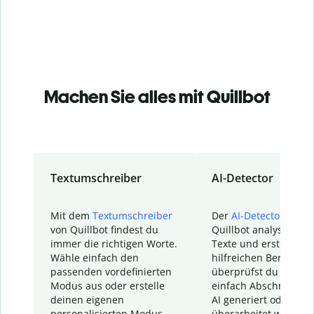
Machen Sie alles mit Quillbot
Textumschreiber
AI-Detector
Mit dem
Textumschreiber
Der
AI-Detector
von
von Quillbot findest du
Quillbot analysiert d
immer die richtigen Worte.
Texte und erstellt ei
Wähle einfach den
hilfreichen Bericht. S
passenden vordefinierten
überprüfst du schnel
Modus aus oder erstelle
einfach Abschnitte, d
deinen eigenen
AI generiert oder
personalisierten Modus.
überarbeitet wurden.