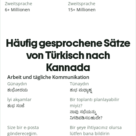
Zweitsprache
Zweitsprache
6+ Millionen
15+ Millionen
Häufig gesprochene Sätze
von Türkisch nach
Kannada
Slide 1 of 6
Arbeit und tägliche Kommunikation
Günaydın
Tünaydın
M
ಶುಭೋದಯ
ಶುಭ ಮಧ್ಯಾಹ್ನ
İyi akşamlar
Bir toplantı planlayabilir
ಶುಭ ಸಂಜೆ
miyiz?
ನ
ನಾವು ಸಭೆಯನ್ನು
G
ನಿಗದಿಪಡಿಸಬಹುದೇ?
Size bir e-posta
Bir şeye ihtiyacınız olursa
R
göndereceğim.
lütfen bana bildirin