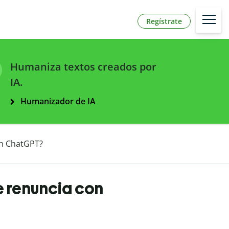
Regístrate
Humaniza textos creados por
IA.
Humanizador de IA
on ChatGPT?
e renuncia con