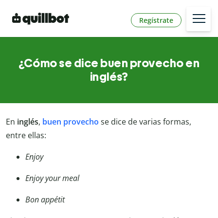
Regístrate
¿Cómo se dice buen provecho en
inglés?
En
inglés
,
buen provecho
se dice de varias formas,
entre ellas:
Enjoy
Enjoy your meal
Bon appétit