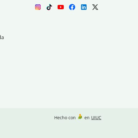
da
Hecho con
en
UIUC