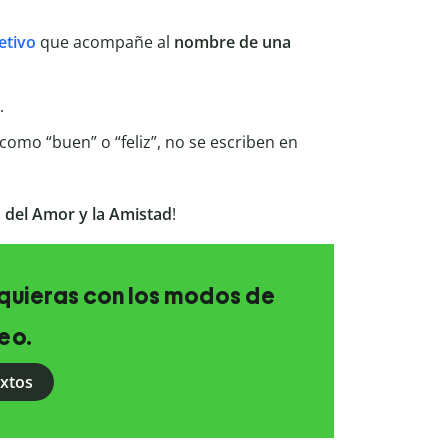
etivo
que acompañe al
nombre de una
.
omo “buen” o “feliz”, no se escriben en
ía del Amor y la Amistad
!
e quieras con los modos de
eo.
extos