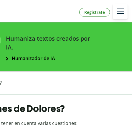
Regístrate
Humaniza textos creados por
IA.
Humanizador de IA
?
nes de Dolores?
 tener en cuenta varias cuestiones: