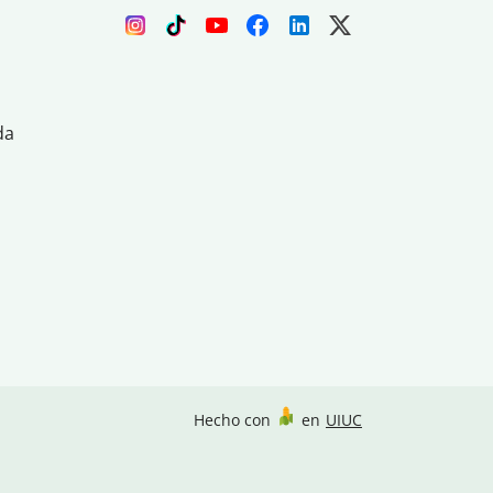
da
Hecho con
en
UIUC