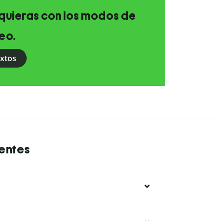
e quieras con los modos de
eo.
extos
uentes