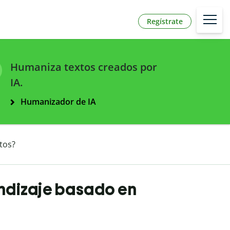
Regístrate
Humaniza textos creados por
IA.
Humanizador de IA
tos?
endizaje basado en