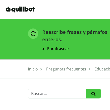
Reescribe frases y párrafos
enteros.
Parafrasear
Inicio
Preguntas frecuentes
Educaci