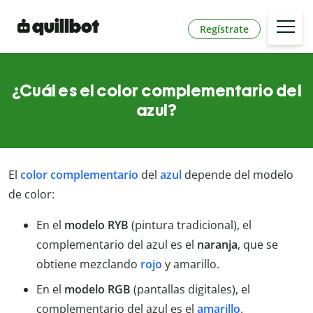
Regístrate
¿Cuál es el color complementario del
azul?
El
color complementario
del
azul
depende del modelo
de color:
En el
modelo RYB
(pintura tradicional), el
complementario del azul es el
naranja
, que se
obtiene mezclando
rojo
y amarillo.
En el
modelo RGB
(pantallas digitales), el
complementario del azul es el
amarillo
.