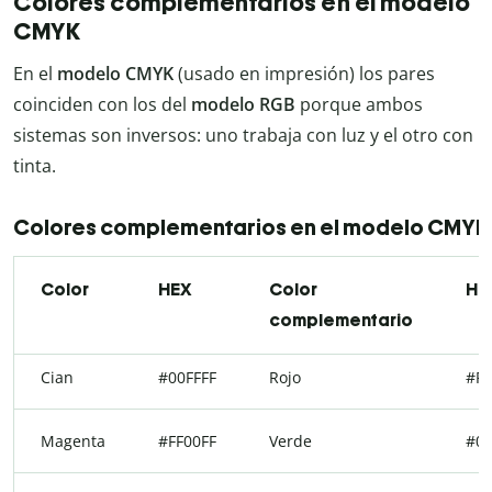
Colores complementarios en el modelo
CMYK
En el
modelo CMYK
(usado en impresión) los pares
coinciden con los del
modelo RGB
porque ambos
sistemas son inversos: uno trabaja con luz y el otro con
tinta.
Colores complementarios en el modelo CMYK
Color
HEX
Color
HE
complementario
Cian
#00FFFF
Rojo
#FF
Magenta
#FF00FF
Verde
#00