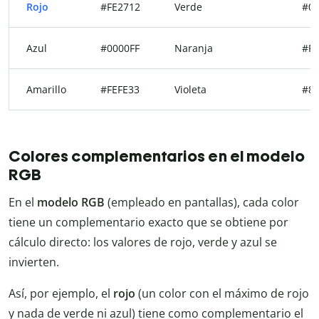
Rojo
#FE2712
Verde
#00
Azul
#0000FF
Naranja
#FF
Amarillo
#FEFE33
Violeta
#8
Colores complementarios en el modelo
RGB
En el
modelo RGB
(empleado en pantallas), cada color
tiene un complementario exacto que se obtiene por
cálculo directo: los valores de rojo, verde y azul se
invierten.
Así, por ejemplo, el
rojo
(un color con el máximo de rojo
y nada de verde ni azul) tiene como complementario el