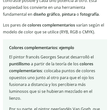
contraste posible y cada uno potencia al otro. Esta
propiedad los convierte en una herramienta
fundamental en
diseño
gráfico
,
pintura
o
fotografía
.
Los pares de
colores complementarios
varían según el
modelo de color que se utilice (RYB, RGB o CMYK).
Colores complementarios: ejemplo
El pintor francés Georges Seurat desarrolló el
puntillismo
a partir de la teoría de los
colores
complementarios
: colocaba puntos de colores
opuestos uno junto al otro para que el ojo los
fusionara a distancia y los percibiera más
luminosos que si se hubieran mezclado en el
lienzo.
Por su parte, el pintor neerlandés Van Gogh, que