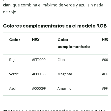
cian
, que combina el máximo de verde y azul sin nada
de rojo.
Colores complementarios en el modelo RGB
Color
HEX
Color
HEX
complementario
Rojo
#FF0000
Cian
#00F
Verde
#00FF00
Magenta
#FF0
Azul
#0000FF
Amarillo
#FFF