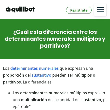
Regístrate
¿Cuál es la diferencia entre los
determinantes numerales múltiplos y
partitivos?
Los
determinantes numerales
que expresan una
proporción
del
sustantivo
pueden ser
múltiplos o
partitivos
. La diferencia es:
Los
determinantes numerales múltiplos
expresan
una
multiplicación
de la cantidad del
sustantivo
, p.
ej. “triple”